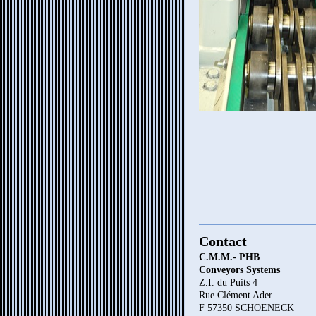
Contact
C.M.M.- PHB
Conveyors Systems
Z.I. du Puits 4
Rue Clément Ader
F 57350 SCHOENECK