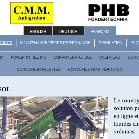
ENGLISH
DEUTSCH
FRANÇAIS
ODUITS
MAINTENANCE/PIÈCES DE RECHANGE
FABRICATION
PHO
6"
POWER & FREE 6"S
CONVOYEUR AU SOL
OVERHEAD
CONV
CONVOYEUR PALETTES
CONVOYEUR PAR INDUCTION
SOL
Le convoye
solution p
en ligne et
lourdes ch
volumes.