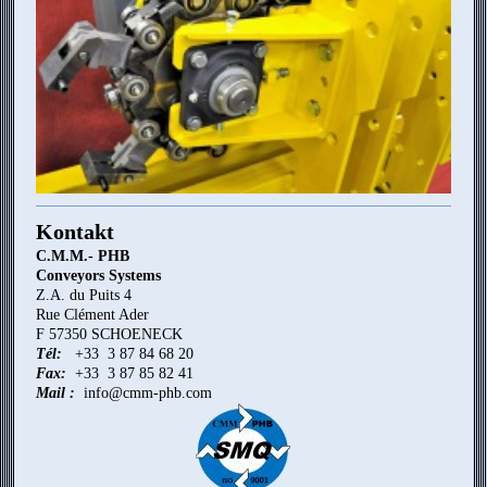
Kontakt
C.M.M.- PHB
Conveyors Systems
Z.A. du Puits 4
Rue Clément Ader
F 57350 SCHOENECK
Tél:
+33 3 87 84 68 20
Fax:
+33 3 87 85 82 41
Mail :
info@cmm-phb.com