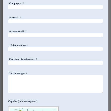
Compagny :
*
Address :
*
Adresse email:
*
Téléphone/Fax:
*
Function / Interlocutor :
*
Your message :
*
Captcha (code anti-spam) *