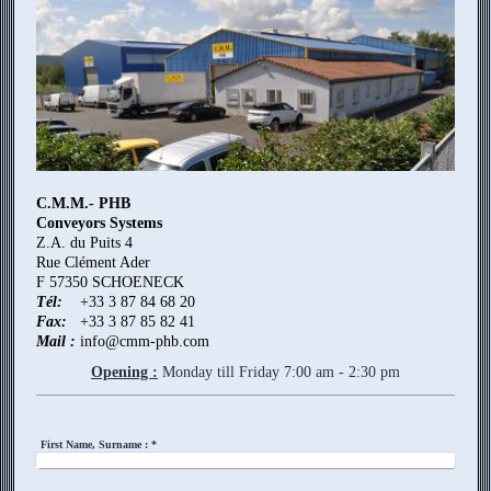
C.M.M.- PHB
Conveyors Systems
Z.A. du Puits 4
Rue Clément Ader
F 57350 SCHOENECK
Tél:
+33 3 87 84 68 20
Fax:
+33 3 87 85 82 41
Mail :
info@cmm-phb.com
Opening :
Monday till Friday 7:00 am - 2:30 pm
First Name, Surname :
*