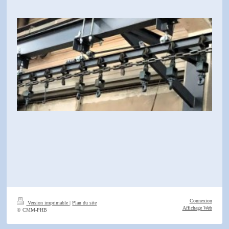
Connexion
Version imprimable
|
Plan du site
Affichage Web
© CMM-PHB