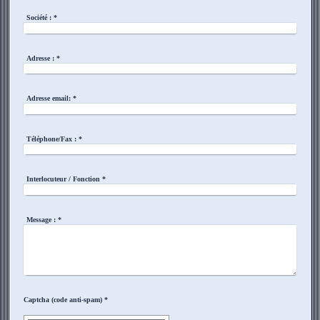
Société :
*
Adresse :
*
Adresse email:
*
Téléphone/Fax :
*
Interlocuteur / Fonction
*
Message :
*
Captcha (code anti-spam) *